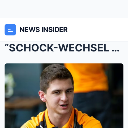
NEWS INSIDER
“SCHOCK-WECHSEL BEI McLAREN?” Norris plötzlich ers...